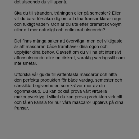
det utseende du vill uppnå.
Ska du till stranden, träningen eller på semester? Eller
vill du bara försäkra dig om att dina fransar klarar regn
och fuktigt väder? Och är du ute efter dramatisk volym
eller ett mer naturligt och definierat utseende?
Det finns många saker att överväga, men det viktigaste
är att mascaran både framhäver dina ögon och
uppfyller dina behov. Oavsett om du vill ha ett intensivt
aftonsutseende eller en diskret, varaktig vardagsstil som
inte smetar.
Utforska vår guide till vattenfasta mascaror och hitta
den perfekta produkten för både vardag, semester och
särskilda begivenheter, som kräver mer av din
ögonmakeup. Du kan också prova vårt virtuella
makeupverktyg, i vilket du kan prova produkten virtuellt
och få en känsla för hur våra mascaror upplevs på dina
fransar.