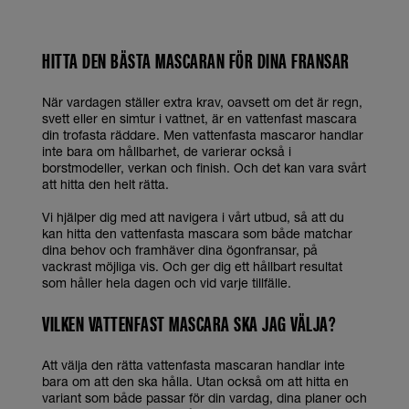
HITTA DEN BÄSTA MASCARAN FÖR DINA FRANSAR
När vardagen ställer extra krav, oavsett om det är regn,
svett eller en simtur i vattnet, är en vattenfast mascara
din trofasta räddare. Men vattenfasta mascaror handlar
inte bara om hållbarhet, de varierar också i
borstmodeller, verkan och finish. Och det kan vara svårt
att hitta den helt rätta.
Vi hjälper dig med att navigera i vårt utbud, så att du
kan hitta den vattenfasta mascara som både matchar
dina behov och framhäver dina ögonfransar, på
vackrast möjliga vis. Och ger dig ett hållbart resultat
som håller hela dagen och vid varje tillfälle.
VILKEN VATTENFAST MASCARA SKA JAG VÄLJA?
Att välja den rätta vattenfasta mascaran handlar inte
bara om att den ska hålla. Utan också om att hitta en
variant som både passar för din vardag, dina planer och