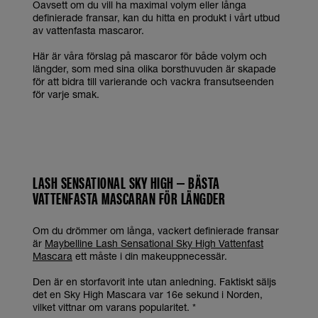
Oavsett om du vill ha maximal volym eller långa
definierade fransar, kan du hitta en produkt i vårt utbud
av vattenfasta mascaror.
Här är våra förslag på mascaror för både volym och
längder, som med sina olika borsthuvuden är skapade
för att bidra till varierande och vackra fransutseenden
för varje smak.
LASH SENSATIONAL SKY HIGH – BÄSTA
VATTENFASTA MASCARAN FÖR LÄNGDER
Om du drömmer om långa, vackert definierade fransar
är
Maybelline Lash Sensational Sky High Vattenfast
Mascara
ett måste i din makeuppnecessär.
Den är en storfavorit inte utan anledning. Faktiskt säljs
det en Sky High Mascara var 16e sekund i Norden,
vilket vittnar om varans popularitet. *