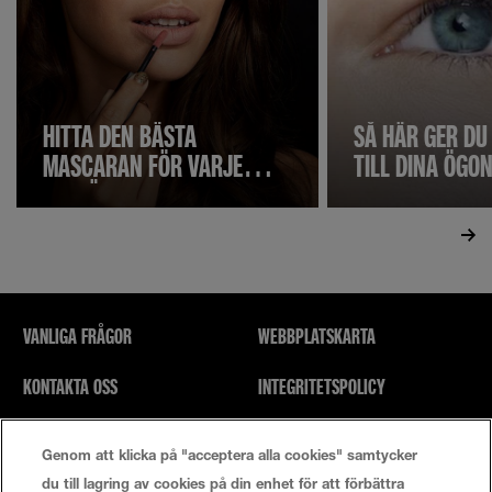
HITTA DEN BÄSTA
SÅ HÄR GER DU
MASCARAN FÖR VARJE
TILL DINA ÖG
TILLFÄLLE
VANLIGA FRÅGOR
WEBBPLATSKARTA
KONTAKTA OSS
INTEGRITETSPOLICY
SÖK
ANVÄNDARVILLKOR
Genom att klicka på "acceptera alla cookies" samtycker
du till lagring av cookies på din enhet för att förbättra