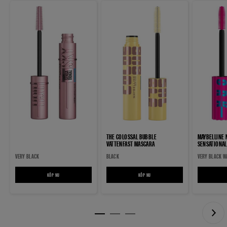
THE COLOSSAL BUBBLE
MAYBELLINE 
VATTENFAST MASCARA
SENSATIONAL
BLACK VATTE
VERY BLACK
BLACK
VERY BLACK W
KÖP NU
KÖP NU
THE COLOSSAL BUBBLE VATTENFAST MASCAR