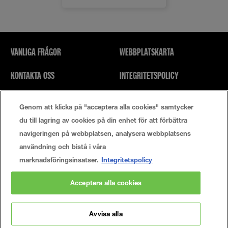
VANLIGA FRÅGOR
WEBBPLATSKARTA
KONTAKTA OSS
INTEGRITETSPOLICY
SÖK
ANVÄNDARVILLKOR
Genom att klicka på "acceptera alla cookies" samtycker
du till lagring av cookies på din enhet för att förbättra
Cookie-Inställningar
navigeringen på webbplatsen, analysera webbplatsens
användning och bistå i våra
marknadsföringsinsatser.
Integritetspolicy
© 2021 Maybelline New York
Acceptera alla cookies
Den här webbplatsen är för konsumenter i USA. Cookies och relaterad teknik
används för annonsering. Om du vill veta mer eller välja bort detta ska du
besöka AdChoices och vår integritetspolicy.
Avvisa alla
MANUFACTURER/RESPONSIBLE PERSON:
Maybelline New York