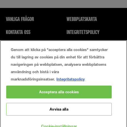
VANLIGA FRÅGOR
WEBBPLATSKARTA
KONTAKTA OSS
INTEGRITETSPOLICY
SÖK
ANVÄNDARVILLKOR
Genom att klicka på "acceptera alla cookies" samtycker
du till lagring av cookies på din enhet för att förbättra
Cookie-Inställningar
navigeringen på webbplatsen, analysera webbplatsens
användning och bistå i våra
marknadsföringsinsatser.
Integritetspolicy
© 2021 Maybelline New York
Acceptera alla cookies
Den här webbplatsen är för konsumenter i USA. Cookies och relaterad teknik
används för annonsering. Om du vill veta mer eller välja bort detta ska du
besöka AdChoices och vår integritetspolicy.
Avvisa alla
MANUFACTURER/RESPONSIBLE PERSON:
Maybelline New York
GEMEY PARIS MAYBELLINE NEW YORK.
14, RUE ROYALE 75008 PARIS
Cookie-inställningar