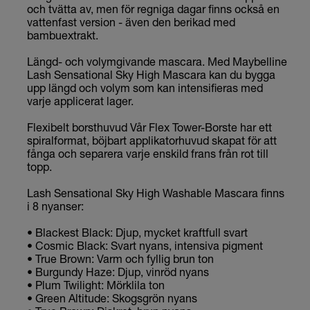
och tvätta av, men för regniga dagar finns också en
vattenfast version - även den berikad med
bambuextrakt.
Längd- och volymgivande mascara. Med Maybelline
Lash Sensational Sky High Mascara kan du bygga
upp längd och volym som kan intensifieras med
varje applicerat lager.
Flexibelt borsthuvud Vår Flex Tower-Borste har ett
spiralformat, böjbart applikatorhuvud skapat för att
fånga och separera varje enskild frans från rot till
topp.
Lash Sensational Sky High Washable Mascara finns
i 8 nyanser:
• Blackest Black: Djup, mycket kraftfull svart
• Cosmic Black: Svart nyans, intensiva pigment
• True Brown: Varm och fyllig brun ton
• Burgundy Haze: Djup, vinröd nyans
• Plum Twilight: Mörklila ton
• Green Altitude: Skogsgrön nyans