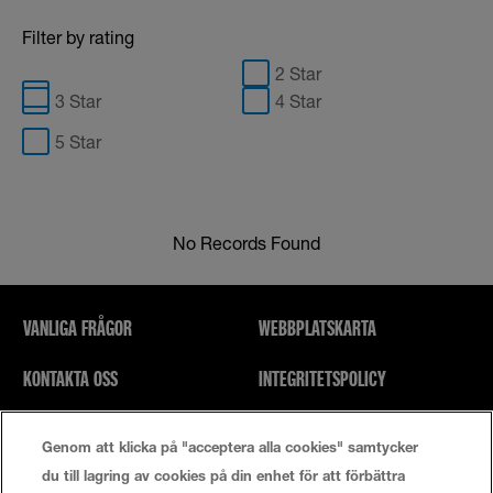
Filter by rating
2 Star
3 Star
4 Star
5 Star
No Records Found
VANLIGA FRÅGOR
WEBBPLATSKARTA
KONTAKTA OSS
INTEGRITETSPOLICY
SÖK
ANVÄNDARVILLKOR
Genom att klicka på "acceptera alla cookies" samtycker
du till lagring av cookies på din enhet för att förbättra
Cookie-Inställningar