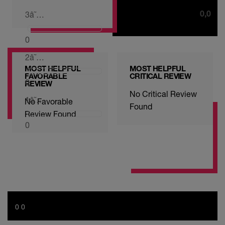
0,0
3
â˜…
0
2
â˜…
MOST HELPFUL
MOST HELPFUL
FAVORABLE
CRITICAL REVIEW
0
REVIEW
No Critical Review
1
â˜…
No Favorable
Found
Review Found
0
0 0