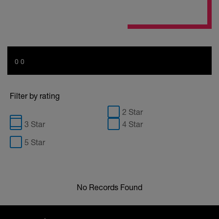
0 0
Filter by rating
2 Star
3 Star
4 Star
5 Star
No Records Found