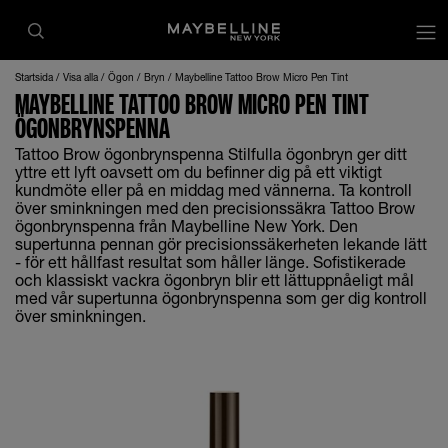
Startsida
Visa alla
Ögon
Bryn
Maybelline Tattoo Brow Micro Pen Tint
MAYBELLINE TATTOO BROW MICRO PEN TINT
ÖGONBRYNSPENNA
Tattoo Brow ögonbrynspenna Stilfulla ögonbryn ger ditt
yttre ett lyft oavsett om du befinner dig på ett viktigt
kundmöte eller på en middag med vännerna. Ta kontroll
över sminkningen med den precisionssäkra Tattoo Brow
ögonbrynspenna från Maybelline New York. Den
supertunna pennan gör precisionssäkerheten lekande lätt
- för ett hållfast resultat som håller länge. Sofistikerade
och klassiskt vackra ögonbryn blir ett lättuppnåeligt mål
med vår supertunna ögonbrynspenna som ger dig kontroll
över sminkningen.