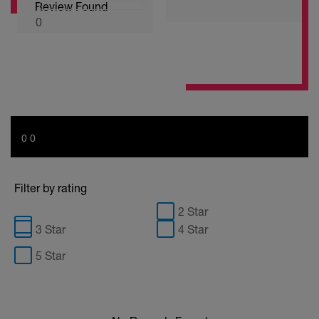
Review Found
0
0 0
Filter by rating
2 Star
3 Star
4 Star
5 Star