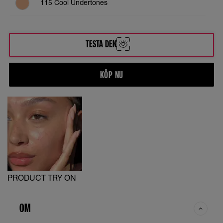
115 Cool Undertones
118 Warm Undertones
TESTA DEN
119 Warm Undertones
KÖP NU
126 Cool Undertones
128 Warm Undertones
129 Neutral Cool Undertones
140 Warm Olive Undertones
PRODUCT TRY ON
337 Warm Undertones
OM
350 Neutral Undertones