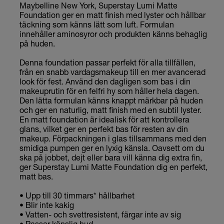
Maybelline New York, Superstay Lumi Matte
367 Cool Untertones
Foundation ger en matt finish med lyster och hållbar
täckning som känns lätt som luft. Formulan
400 Cool Untertones
innehåller aminosyror och produkten känns behaglig
på huden.
Denna foundation passar perfekt för alla tillfällen,
från en snabb vardagsmakeup till en mer avancerad
look för fest. Använd den dagligen som bas i din
makeuprutin för en felfri hy som håller hela dagen.
Den lätta formulan känns knappt märkbar på huden
och ger en naturlig, matt finish med en subtil lyster.
En matt foundation är idealisk för att kontrollera
glans, vilket ger en perfekt bas för resten av din
makeup. Förpackningen i glas tillsammans med den
smidiga pumpen ger en lyxig känsla. Oavsett om du
ska på jobbet, dejt eller bara vill känna dig extra fin,
ger Superstay Lumi Matte Foundation dig en perfekt,
matt bas.
• Upp till 30 timmars* hållbarhet
• Blir inte kakig
• Vatten- och svettresistent, färgar inte av sig
• Passar känslig hud