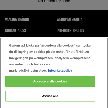
No Records Found
VANLIGA FRÅGOR
WEBBPLATSKARTA
KONTAKTA OSS
INTEGRITETSPOLICY
SÖK
ANVÄNDARVILLKOR
Genom att klicka på "acceptera alla cookies" samtycker
du till lagring av cookies på din enhet för att förbättra
Cookie-Inställningar
navigeringen på webbplatsen, analysera webbplatsens
användning och bistå i våra
marknadsföringsinsatser.
Integritetspolicy
© 2021 Maybelline New York
Acceptera alla cookies
Den här webbplatsen är för konsumenter i USA. Cookies och relaterad teknik
används för annonsering. Om du vill veta mer eller välja bort detta ska du
besöka AdChoices och vår integritetspolicy.
Avvisa alla
MANUFACTURER/RESPONSIBLE PERSON:
Maybelline New York
GEMEY PARIS MAYBELLINE NEW YORK.