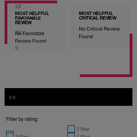
2
â˜…
MOST HELPFUL
MOST HELPFUL
FAVORABLE
CRITICAL REVIEW
0
REVIEW
No Critical Review
1
â˜…
No Favorable
Found
Review Found
0
0 0
Filter by rating
2 Star
3 Star
4 Star