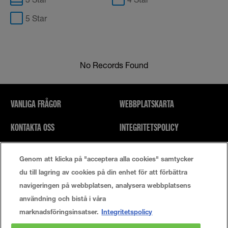
5 Star
No Records Found
VANLIGA FRÅGOR
WEBBPLATSKARTA
KONTAKTA OSS
INTEGRITETSPOLICY
SÖK
ANVÄNDARVILLKOR
Genom att klicka på "acceptera alla cookies" samtycker
du till lagring av cookies på din enhet för att förbättra
Cookie-Inställningar
navigeringen på webbplatsen, analysera webbplatsens
användning och bistå i våra
marknadsföringsinsatser.
Integritetspolicy
© 2021 Maybelline New York